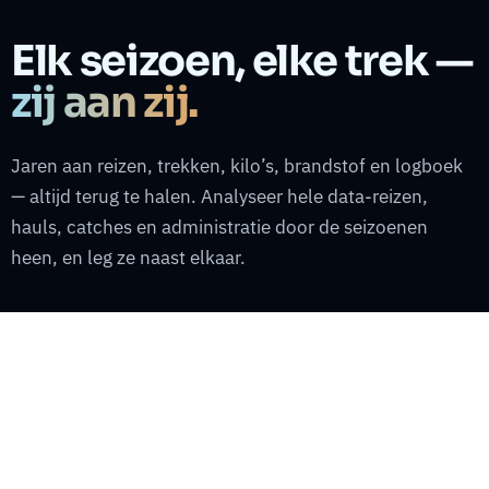
Elk seizoen, elke trek —
zij aan zij.
Jaren aan reizen, trekken, kilo’s, brandstof en logboek
— altijd terug te halen. Analyseer hele data-reizen,
hauls, catches en administratie door de seizoenen
heen, en leg ze naast elkaar.
REIZEN & TREKKEN
Elke reis teruggespeeld
Elke vertrek, trek en terugkeer geclassificeerd en
gearchiveerd. Opnieuw afspelen op de kaart, minuut voor