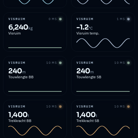
VISRUIM
0 MS
VISRUIM
1 MS
6,240
-1.2
kg
°C
Visruim
Visruim temp.
VISRUIM
10 MS
VISRUIM
10 MS
240
240
m
m
Touwlengte BB
Touwlengte SB
VISRUIM
10 MS
VISRUIM
10 MS
1,400
1,400
t
t
Trekkracht BB
Trekkracht SB