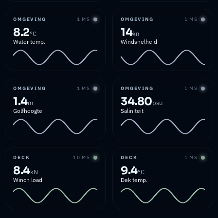
OMGEVING
1 MS
OMGEVING
1 MS
8.2
14
°C
kn
Water temp.
Windsnelheid
OMGEVING
1 MS
OMGEVING
1 MS
1.4
34.80
m
psu
Golfhoogte
Saliniteit
DECK
10 MS
DECK
1 MS
8.4
9.4
kN
°C
Winch load
Dek temp.