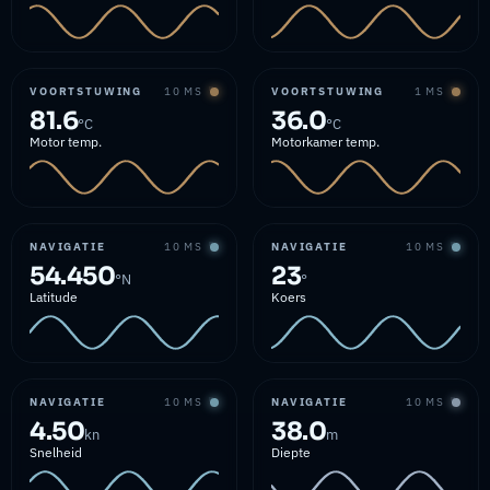
VOORTSTUWING
10 MS
VOORTSTUWING
1 MS
81.6
36.0
°C
°C
Motor temp.
Motorkamer temp.
NAVIGATIE
10 MS
NAVIGATIE
10 MS
54.450
23
°N
°
Latitude
Koers
NAVIGATIE
10 MS
NAVIGATIE
10 MS
4.50
38.0
kn
m
Snelheid
Diepte